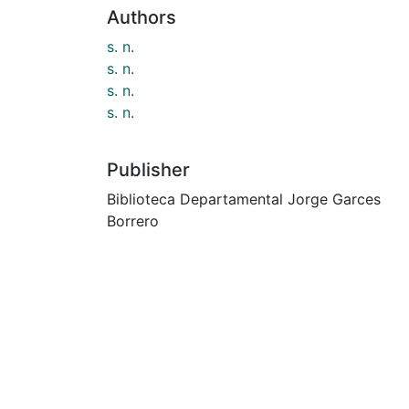
Authors
s. n.
s. n.
s. n.
s. n.
Publisher
Biblioteca Departamental Jorge Garces
Borrero