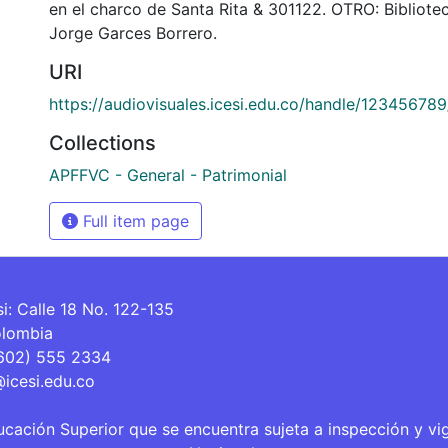
en el charco de Santa Rita & 301122. OTRO: Bibliot
Jorge Garces Borrero.
URI
https://audiovisuales.icesi.edu.co/handle/12345678
Collections
APFFVC - General - Patrimonial
Full item page
si: Calle 18 No. 122-135
olombia
(602) 555 2334
@icesi.edu.co
ucación Superior que se encuentra sujeta a inspección y vi