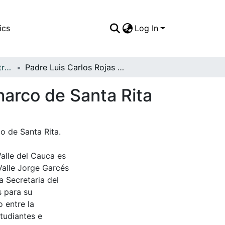
ics
Log In
APFFVC - General - Patrimonial
Padre Luis Carlos Rojas Garcés de paseo en el charco de Santa Rita
harco de Santa Rita
o de Santa Rita.
Valle del Cauca es
Valle Jorge Garcés
a Secretaria del
s para su
 entre la
tudiantes e