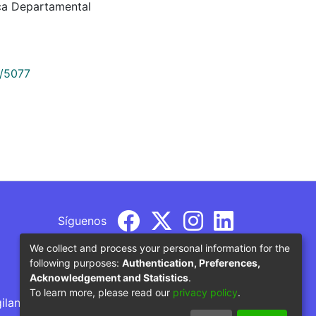
eca Departamental
9/5077
Síguenos
We collect and process your personal information for the
following purposes:
Authentication, Preferences,
Acknowledgement and Statistics
.
To learn more, please read our
privacy policy
.
gilancia por parte del Ministerio de Educación