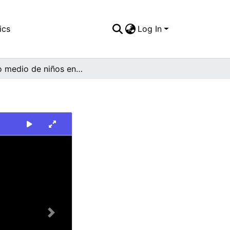
ics
Log In
Plano medio de niños en actitud de juego
Next