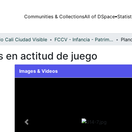
Communities & Collections
All of DSpace
Statist
o Cali Ciudad Visible
FCCV - Infancia - Patrimonial
 en actitud de juego
Images & Videos
Slide 1 of 1
Previous