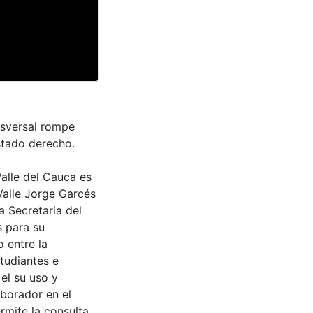
nsversal rompe
stado derecho.
Valle del Cauca es
Valle Jorge Garcés
a Secretaria del
s para su
 entre la
tudiantes e
 el su uso y
aborador en el
rmite la consulta