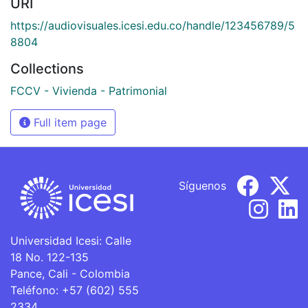
URI
https://audiovisuales.icesi.edu.co/handle/123456789/5
8804
Collections
FCCV - Vivienda - Patrimonial
Full item page
Síguenos
Universidad Icesi: Calle
18 No. 122-135
Pance, Cali - Colombia
Teléfono: +57 (602) 555
2334