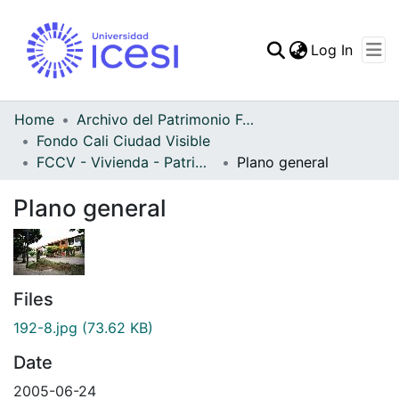
(curren
Log In
Communities & Collec
All of DSpace
Home
Archivo del Patrimonio Fotográfico y Fílmico del Valle del Cauca
Fondo Cali Ciudad Visible
Statistics
FCCV - Vivienda - Patrimonial
Plano general
Plano general
Files
192-8.jpg
(73.62 KB)
Date
2005-06-24