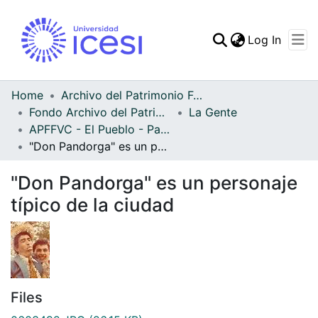
(curren
Log In
Communities & Collec
All of DSpace
Home
Archivo del Patrimonio Fotográfico y Fílmico del Valle del Cauca
Fondo Archivo del Patrimonio Fotográfico y Fílmico del Valle del Cauca
La Gente
Statistics
APFFVC - El Pueblo - Patrimonial
"Don Pandorga" es un personaje típico de la ciudad
"Don Pandorga" es un personaje
típico de la ciudad
Files