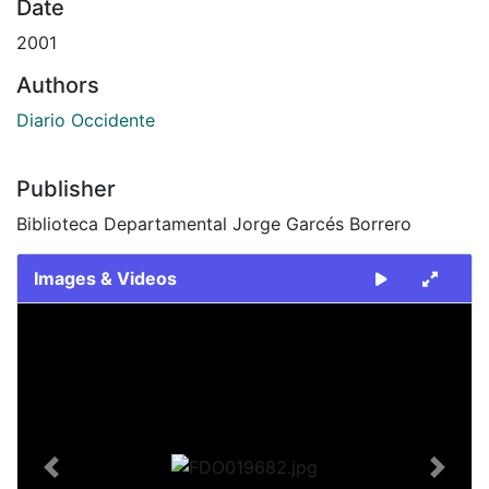
Date
2001
Authors
Diario Occidente
Publisher
Biblioteca Departamental Jorge Garcés Borrero
Images & Videos
Slide 1 of 2
Previous
Next