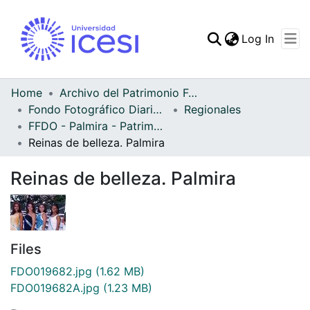
(curren
Log In
Communities & Collec
All of DSpace
Home
Archivo del Patrimonio Fotográfico y Fílmico del Valle del Cauca
Fondo Fotográfico Diario Occidente
Regionales
Statistics
FFDO - Palmira - Patrimonial
Reinas de belleza. Palmira
Reinas de belleza. Palmira
Files
FDO019682.jpg
(1.62 MB)
FDO019682A.jpg
(1.23 MB)