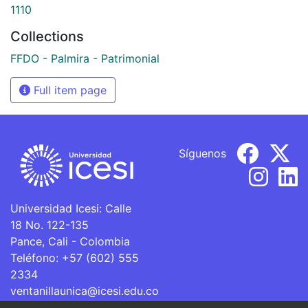
1110
Collections
FFDO - Palmira - Patrimonial
Full item page
Síguenos
Universidad Icesi: Calle
18 No. 122-135
Pance, Cali - Colombia
Teléfono: +57 (602) 555
2334
ventanillaunica@icesi.edu.co