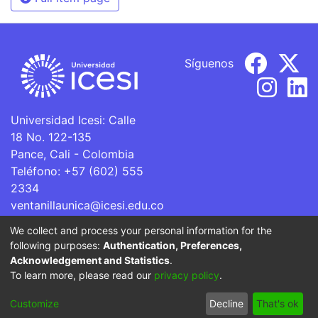
Síguenos
Universidad Icesi: Calle
18 No. 122-135
Pance, Cali - Colombia
Teléfono: +57 (602) 555
2334
ventanillaunica@icesi.edu.co
We collect and process your personal information for the
La Universidad Icesi es una Institución de Educación
following purposes:
Authentication, Preferences,
Superior que se encuentra sujeta a inspección y vigilancia
Acknowledgement and Statistics
.
por parte del Ministerio de Educación Nacional.
To learn more, please read our
privacy policy
.
Cookie
Privacy
End User
Send
Customize
Decline
That's ok
settings
policy
Agreement
Feedback