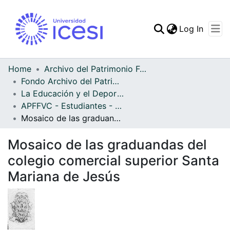
(curren
Log In
Communities & Collec
All of DSpace
Home
Archivo del Patrimonio Fotográfico y Fílmico del Valle del Cauca
Fondo Archivo del Patrimonio Fotográfico y Fílmico del Valle del Cauca
Statistics
La Educación y el Deporte
APFFVC - Estudiantes - Patrimonial
Mosaico de las graduandas del colegio comercial superior Santa Mariana de Jesús
Mosaico de las graduandas del
colegio comercial superior Santa
Mariana de Jesús