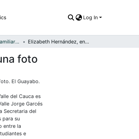
ics
Log In
APFFVC - Fotos Familiares - Patrimonial
Elizabeth Hernández, en su finca posando para una foto
una foto
foto. El Guayabo.
Valle del Cauca es
Valle Jorge Garcés
a Secretaria del
s para su
 entre la
tudiantes e