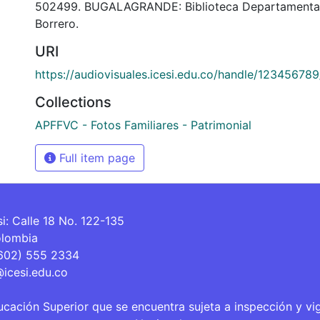
502499. BUGALAGRANDE: Biblioteca Departamental
Borrero.
URI
https://audiovisuales.icesi.edu.co/handle/12345678
Collections
APFFVC - Fotos Familiares - Patrimonial
Full item page
si: Calle 18 No. 122-135
olombia
(602) 555 2334
@icesi.edu.co
ucación Superior que se encuentra sujeta a inspección y vi