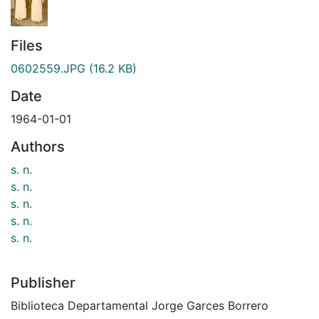
Files
0602559.JPG
(16.2 KB)
Date
1964-01-01
Authors
s. n.
s. n.
s. n.
s. n.
s. n.
Publisher
Biblioteca Departamental Jorge Garces Borrero