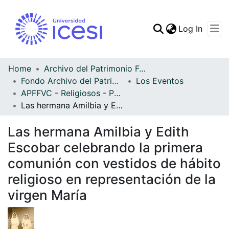
(curren
Log In
Communities & Collec
All of DSpace
Home
Archivo del Patrimonio Fotográfico y Fílmico del Valle del Cauca
Fondo Archivo del Patrimonio Fotográfico y Fílmico del Valle del Cauca
Los Eventos
Statistics
APFFVC - Religiosos - Patrimonial
Las hermana Amilbia y Edith Escobar celebrando la primera comunión con vestidos de hábito religioso en representación de la virgen María
Las hermana Amilbia y Edith
Escobar celebrando la primera
comunión con vestidos de hábito
religioso en representación de la
virgen María