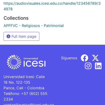
https://audiovisuales.icesi.edu.co/handle/123456789/3
4978
Collections
APFFVC - Religiosos - Patrimonial
Full item page
Síguenos
Universidad Icesi: Calle
18 No. 122-135
Pance, Cali - Colombia
Teléfono: +57 (602) 555
2334
ventanillaunica@icesi.edu.co