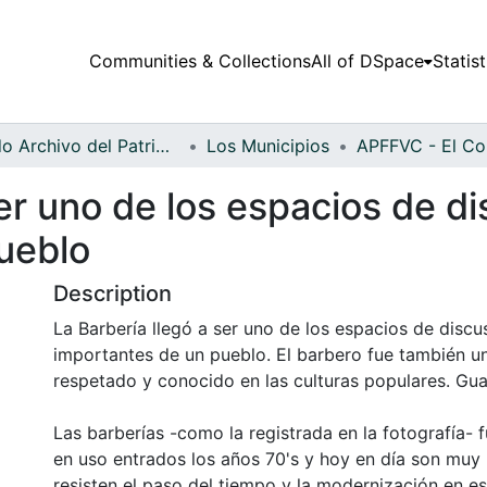
Communities & Collections
All of DSpace
Statist
Fondo Archivo del Patrimonio Fotográfico y Fílmico del Valle del Cauca
Los Municipios
ser uno de los espacios de di
ueblo
Description
La Barbería llegó a ser uno de los espacios de discu
importantes de un pueblo. El barbero fue también u
respetado y conocido en las culturas populares. Gua
Las barberías -como la registrada en la fotografía-
en uso entrados los años 70's y hoy en día son muy
resisten el paso del tiempo y la modernización en es