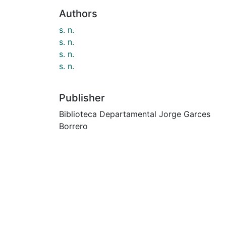
Authors
s. n.
s. n.
s. n.
s. n.
Publisher
Biblioteca Departamental Jorge Garces
Borrero