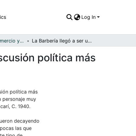
ics
Log In
APFFVC - El Comercio y las Haciendas - Patrimonial
La Barbería llegó a ser uno de los espacios de discusión política más importantes de un pueblo
scusión política más
sión política más
n personaje muy
carí, C. 1940.
 fueron decayendo
 pocas las que
te tipo de