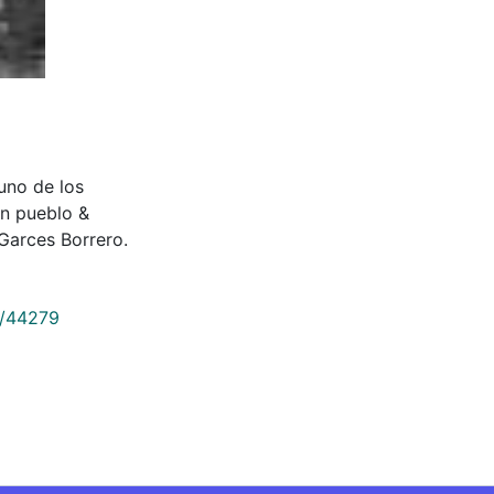
r uno de los
un pueblo &
Garces Borrero.
9/44279