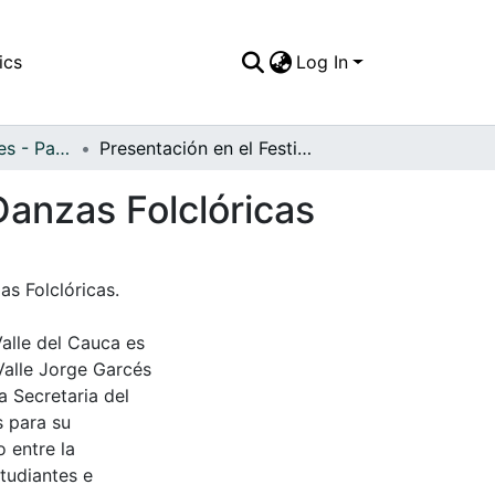
ics
Log In
APFFVC - Interiores - Patrimonial
Presentación en el Festival Latinoamericano de Danzas Folclóricas
Danzas Folclóricas
as Folclóricas.
Valle del Cauca es
Valle Jorge Garcés
a Secretaria del
s para su
 entre la
tudiantes e