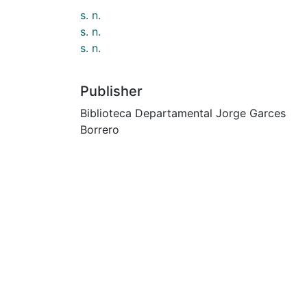
s. n.
s. n.
s. n.
Publisher
Biblioteca Departamental Jorge Garces
Borrero