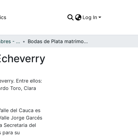
ics
Log In
APFFVC - Costumbres - Patrimonial
Bodas de Plata matrimoniales de la familia Toro Echeverry
 Echeverry
verry. Entre ellos:
rdo Toro, Clara
Valle del Cauca es
Valle Jorge Garcés
a Secretaria del
s para su