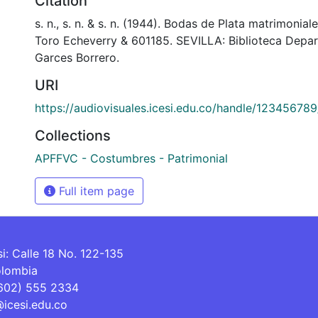
Citation
s. n., s. n. & s. n. (1944). Bodas de Plata matrimoniale
Toro Echeverry & 601185. SEVILLA: Biblioteca Depa
Garces Borrero.
URI
https://audiovisuales.icesi.edu.co/handle/12345678
Collections
APFFVC - Costumbres - Patrimonial
Full item page
si: Calle 18 No. 122-135
olombia
(602) 555 2334
@icesi.edu.co