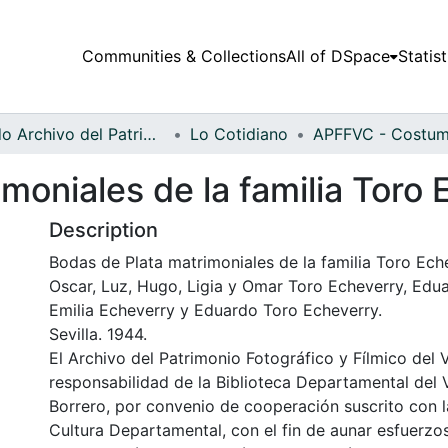
Communities & Collections
All of DSpace
Statist
Fondo Archivo del Patrimonio Fotográfico y Fílmico del Valle del Cauca
Lo Cotidiano
moniales de la familia Toro
Description
Bodas de Plata matrimoniales de la familia Toro Eche
Oscar, Luz, Hugo, Ligia y Omar Toro Echeverry, Edua
Emilia Echeverry y Eduardo Toro Echeverry.
Sevilla. 1944.
El Archivo del Patrimonio Fotográfico y Fílmico del 
responsabilidad de la Biblioteca Departamental del 
Borrero, por convenio de cooperación suscrito con l
Cultura Departamental, con el fin de aunar esfuerzo