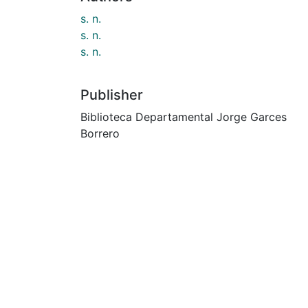
s. n.
s. n.
s. n.
Publisher
Biblioteca Departamental Jorge Garces
Borrero