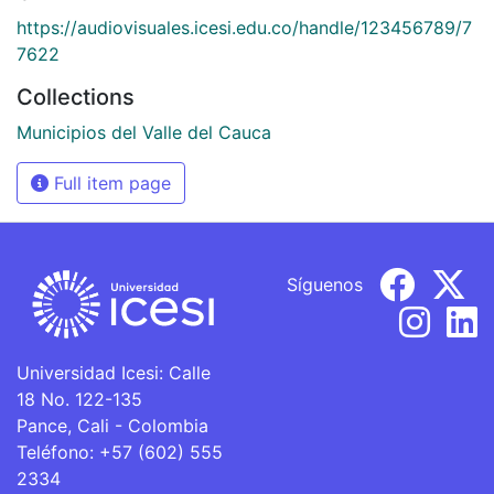
https://audiovisuales.icesi.edu.co/handle/123456789/7
7622
Collections
Municipios del Valle del Cauca
Full item page
Síguenos
Universidad Icesi: Calle
18 No. 122-135
Pance, Cali - Colombia
Teléfono: +57 (602) 555
2334