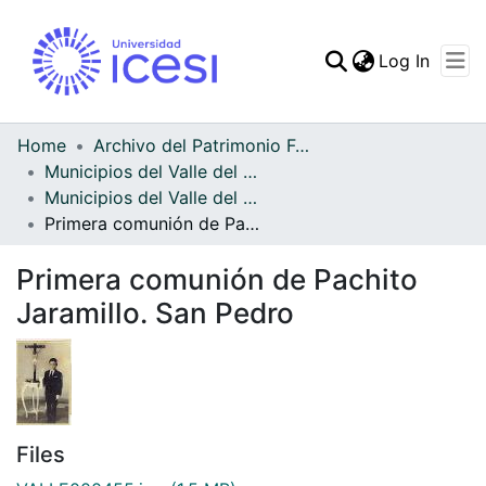
(curren
Log In
Communities & Collec
All of DSpace
Home
Archivo del Patrimonio Fotográfico y Fílmico del Valle del Cauca
Municipios del Valle del Cauca
Statistics
Municipios del Valle del Cauca
Primera comunión de Pachito Jaramillo. San Pedro
Primera comunión de Pachito
Jaramillo. San Pedro
Files