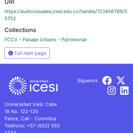
URI
https://audiovisuales.icesi.edu.co/handle/123456789/5
5752
Collections
FCCV - Paisaje Urbano - Patrimonial
Full item page
Síguenos
Universidad Icesi: Calle
18 No. 122-135
Pance, Cali - Colombia
Teléfono: +57 (602) 555
2334