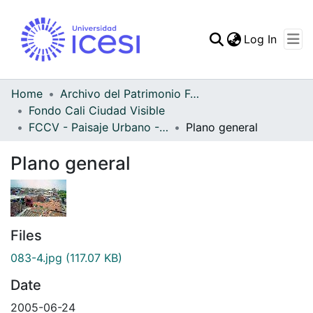
(curren
Log In
Communities & Collec
All of DSpace
Home
Archivo del Patrimonio Fotográfico y Fílmico del Valle del Cauca
Fondo Cali Ciudad Visible
Statistics
FCCV - Paisaje Urbano - Patrimonial
Plano general
Plano general
Files
083-4.jpg
(117.07 KB)
Date
2005-06-24