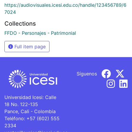
https://audiovisuales.icesi.edu.co/handle/123456789/6
7024
Collections
FFDO - Personajes - Patrimonial
Full item page
Síguenos
Universidad Icesi: Calle
18 No. 122-135
Pance, Cali - Colombia
Teléfono: +57 (602) 555
2334