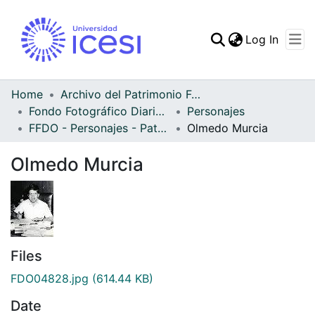
(curren
Log In
Communities & Collec
All of DSpace
Home
Archivo del Patrimonio Fotográfico y Fílmico del Valle del Cauca
Fondo Fotográfico Diario Occidente
Personajes
Statistics
FFDO - Personajes - Patrimonial
Olmedo Murcia
Olmedo Murcia
Files
FDO04828.jpg
(614.44 KB)
Date