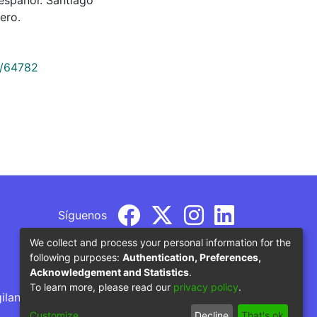
ero.
9/64782
Síguenos
We collect and process your personal information for the
following purposes:
Authentication, Preferences,
Acknowledgement and Statistics
.
To learn more, please read our
privacy policy
.
gilancia por parte del Ministerio de Educación
Customize
Decline
That's ok