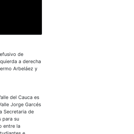
efusivo de
izquierda a derecha
lermo Arbeláez y
Valle del Cauca es
Valle Jorge Garcés
a Secretaria de
s para su
 entre la
tudiantes e