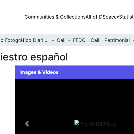
Communities & Collections
All of DSpace
Statist
Fondo Fotográfico Diario Occidente
Cali
FFDO - Cali - Patrimonial
iestro español
Images & Videos
Slide 1 of 1
Previous