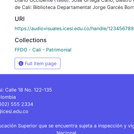
de Cali: Biblioteca Departamental Jorge Garcés Borr
URI
https://audiovisuales.icesi.edu.co/handle/12345678
Collections
FFDO - Cali - Patrimonial
Full item page
si: Calle 18 No. 122-135
olombia
(602) 555 2334
@icesi.edu.co
ucación Superior que se encuentra sujeta a inspección y vi
Nacional.