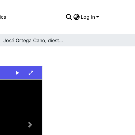
ics
Log In
José Ortega Cano, diestro español
Next