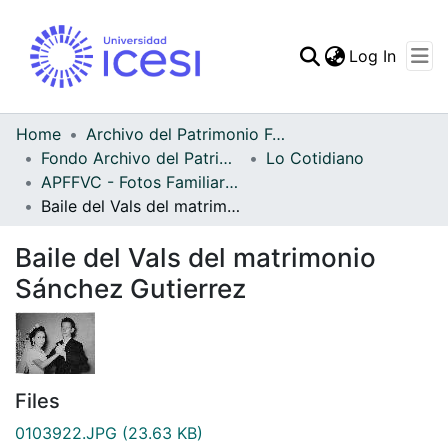
(curren
Log In
Communities & Collec
All of DSpace
Home
Archivo del Patrimonio Fotográfico y Fílmico del Valle del Cauca
Fondo Archivo del Patrimonio Fotográfico y Fílmico del Valle del Cauca
Lo Cotidiano
Statistics
APFFVC - Fotos Familiares - Patrimonial
Baile del Vals del matrimonio Sánchez Gutierrez
Baile del Vals del matrimonio
Sánchez Gutierrez
Files
0103922.JPG
(23.63 KB)