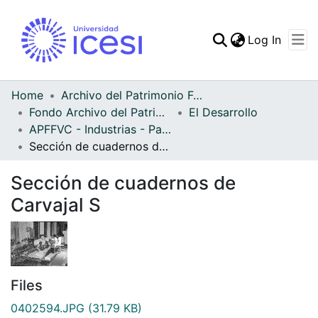
(curren
Log In
Communities & Collec
All of DSpace
Home
Archivo del Patrimonio Fotográfico y Fílmico del Valle del Cauca
Fondo Archivo del Patrimonio Fotográfico y Fílmico del Valle del Cauca
El Desarrollo
Statistics
APFFVC - Industrias - Patrimonial
Sección de cuadernos de Carvajal S
Sección de cuadernos de
Carvajal S
Files
0402594.JPG
(31.79 KB)