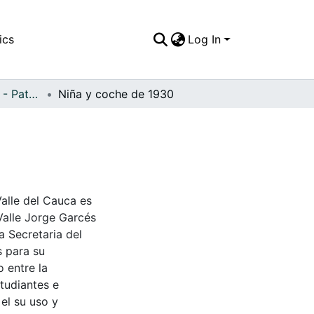
ics
Log In
APFFVC - Muebles - Patrimonial
Niña y coche de 1930
Valle del Cauca es
Valle Jorge Garcés
a Secretaria del
s para su
 entre la
tudiantes e
 el su uso y