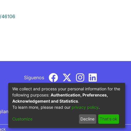
9/46106
Síguenos
We collect and process your personal information for the
following purposes:
Authentication, Preferences,
Acknowledgement and Statistics
.
To learn more, please read our
privacy policy
.
gilancia por parte del Ministerio de Educación
Customize
Decline
That's ok
ack