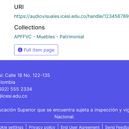
URI
https://audiovisuales.icesi.edu.co/handle/12345678
Collections
APFFVC - Muebles - Patrimonial
Full item page
si: Calle 18 No. 122-135
olombia
(602) 555 2334
@icesi.edu.co
ucación Superior que se encuentra sujeta a inspección y vi
Nacional.
okie settings
Privacy policy
End User Agreement
Send Feedb