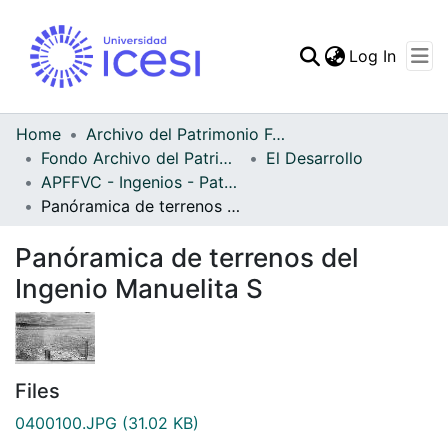
(curren
Log In
Communities & Collec
All of DSpace
Home
Archivo del Patrimonio Fotográfico y Fílmico del Valle del Cauca
Fondo Archivo del Patrimonio Fotográfico y Fílmico del Valle del Cauca
El Desarrollo
Statistics
APFFVC - Ingenios - Patrimonial
Panóramica de terrenos del Ingenio Manuelita S
Panóramica de terrenos del
Ingenio Manuelita S
Files
0400100.JPG
(31.02 KB)