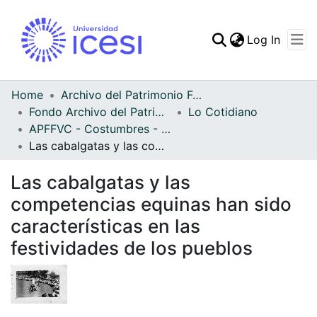
(curren
Log In
Communities & Collec
All of DSpace
Home
Archivo del Patrimonio Fotográfico y Fílmico del Valle del Cauca
Fondo Archivo del Patrimonio Fotográfico y Fílmico del Valle del Cauca
Lo Cotidiano
Statistics
APFFVC - Costumbres - Patrimonial
Las cabalgatas y las competencias equinas han sido características en las festividades de los pueblos
Las cabalgatas y las
competencias equinas han sido
características en las
festividades de los pueblos