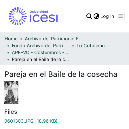
(curren
Log In
Communities & Collec
All of DSpace
Home
Archivo del Patrimonio Fotográfico y Fílmico del Valle del Cauca
Fondo Archivo del Patrimonio Fotográfico y Fílmico del Valle del Cauca
Lo Cotidiano
Statistics
APFFVC - Costumbres - Patrimonial
Pareja en el Baile de la cosecha
Pareja en el Baile de la cosecha
Files
0601303.JPG
(18.96 KB)