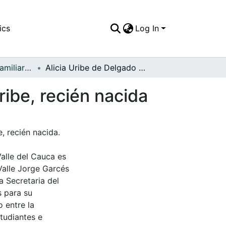
ics
Log In
APFFVC - Fotos Familiares - Patrimonial
Alicia Uribe de Delgado con la niña Gloria Cruz Uribe, recién nacida
ribe, recién nacida
, recién nacida.
Valle del Cauca es
Valle Jorge Garcés
a Secretaria del
s para su
 entre la
tudiantes e