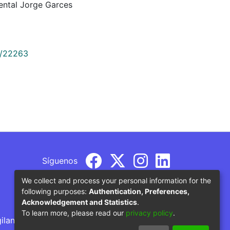
ental Jorge Garces
9/22263
Síguenos
We collect and process your personal information for the
following purposes:
Authentication, Preferences,
Acknowledgement and Statistics
.
To learn more, please read our
privacy policy
.
gilancia por parte del Ministerio de Educación