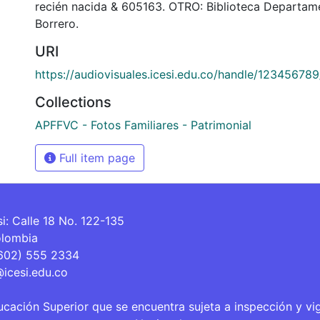
recién nacida & 605163. OTRO: Biblioteca Departam
Borrero.
URI
https://audiovisuales.icesi.edu.co/handle/12345678
Collections
APFFVC - Fotos Familiares - Patrimonial
Full item page
si: Calle 18 No. 122-135
olombia
(602) 555 2334
@icesi.edu.co
ucación Superior que se encuentra sujeta a inspección y vi