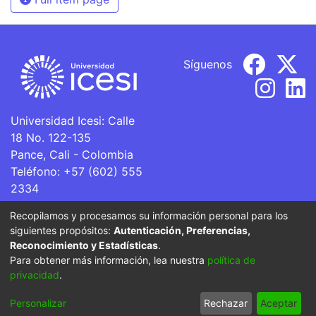
Síguenos
Universidad Icesi: Calle
18 No. 122-135
Pance, Cali - Colombia
Teléfono: +57 (602) 555
2334
ventanillaunica@icesi.edu.co
Recopilamos y procesamos su información personal para los
siguientes propósitos:
Autenticación, Preferencias,
La Universidad Icesi es una Institución de Educación
Reconocimiento y Estadísticas
.
Superior que se encuentra sujeta a inspección y vigilancia
Para obtener más información, lea nuestra
política de
por parte del Ministerio de Educación Nacional.
privacidad
.
Cookie
Privacy
End User
Send
Personalizar
Rechazar
Aceptar
settings
policy
Agreement
Feedback