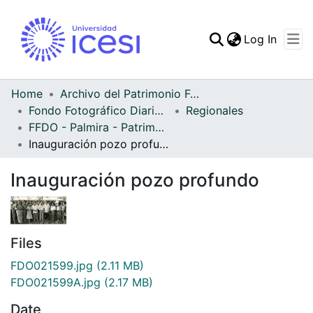
(curren
Log In
Communities & Collec
All of DSpace
Home
Archivo del Patrimonio Fotográfico y Fílmico del Valle del Cauca
Fondo Fotográfico Diario Occidente
Regionales
Statistics
FFDO - Palmira - Patrimonial
Inauguración pozo profundo
Inauguración pozo profundo
Files
FDO021599.jpg
(2.11 MB)
FDO021599A.jpg
(2.17 MB)
Date