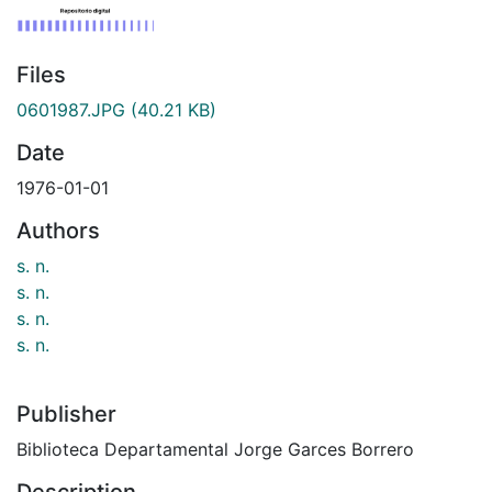
Files
0601987.JPG
(40.21 KB)
Date
1976-01-01
Authors
s. n.
s. n.
s. n.
s. n.
Publisher
Biblioteca Departamental Jorge Garces Borrero
Description