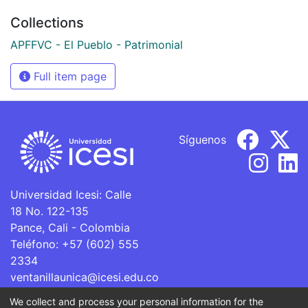
Collections
APFFVC - El Pueblo - Patrimonial
Full item page
Síguenos
Universidad Icesi: Calle
18 No. 122-135
Pance, Cali - Colombia
Teléfono: +57 (602) 555
2334
ventanillaunica@icesi.edu.co
We collect and process your personal information for the