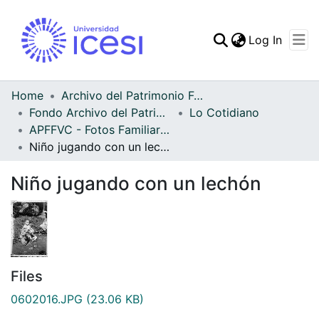
(curren
Log In
Communities & Collec
All of DSpace
Home
Archivo del Patrimonio Fotográfico y Fílmico del Valle del Cauca
Fondo Archivo del Patrimonio Fotográfico y Fílmico del Valle del Cauca
Lo Cotidiano
Statistics
APFFVC - Fotos Familiares - Patrimonial
Niño jugando con un lechón
Niño jugando con un lechón
Files
0602016.JPG
(23.06 KB)