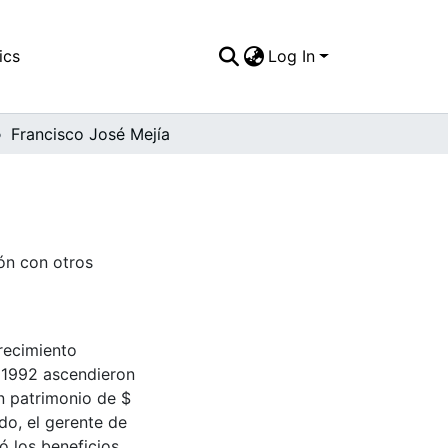
ics
Log In
Francisco José Mejía
ón con otros
crecimiento
e 1992 ascendieron
un patrimonio de $
do, el gerente de
ó los beneficios