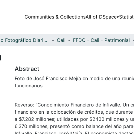
Communities & Collections
All of DSpace
Statist
Fondo Fotográfico Diario Occidente
Cali
FFDO - Cali - Patrimonial
a
Abstract
Foto de José Francisco Mejía en medio de una reuni
funcionarios.
Reverso: "Conocimiento Financiero de Infivalle. Un 
financiero en la colocación de créditos, que durant
a $7.282 millones; utilidades por $2400 millones y 
6.370 millones, presentó como balance del año para
Infivalle, Francisco José Mejía. El economista destac