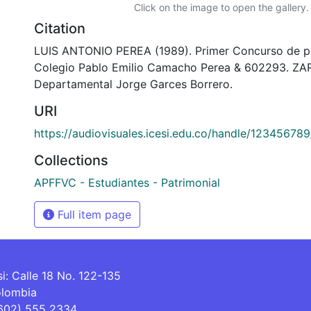
Click on the image to open the gallery.
Citation
LUIS ANTONIO PEREA (1989). Primer Concurso de pint
Colegio Pablo Emilio Camacho Perea & 602293. ZAR
Departamental Jorge Garces Borrero.
URI
https://audiovisuales.icesi.edu.co/handle/12345678
Collections
APFFVC - Estudiantes - Patrimonial
Full item page
si: Calle 18 No. 122-135
olombia
(602) 555 2334