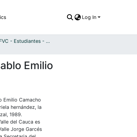
ics
Log In
APFFVC - Estudiantes - Patrimonial
ablo Emilio
blo Emilio Camacho
riela hernández, la
zal, 1989.
Valle del Cauca es
Valle Jorge Garcés
a Secretaria del