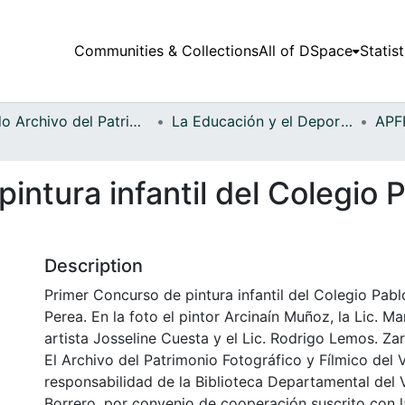
Communities & Collections
All of DSpace
Statist
Fondo Archivo del Patrimonio Fotográfico y Fílmico del Valle del Cauca
La Educación y el Deporte
intura infantil del Colegio P
Description
Primer Concurso de pintura infantil del Colegio Pa
Perea. En la foto el pintor Arcinaín Muñoz, la Lic. Ma
artista Josseline Cuesta y el Lic. Rodrigo Lemos. Zar
El Archivo del Patrimonio Fotográfico y Fílmico del 
responsabilidad de la Biblioteca Departamental del 
Borrero, por convenio de cooperación suscrito con l