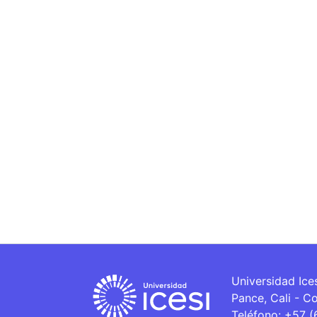
Universidad Ice
Pance, Cali - C
Teléfono: +57 