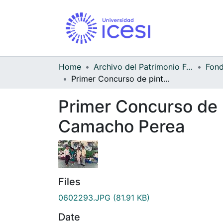
Home
Archivo del Patrimonio Fotográfico y Fílmico del Valle del Cauca
Primer Concurso de pintura infantil del Colegio Pablo Emilio Camacho Perea
Primer Concurso de p
Camacho Perea
Files
0602293.JPG
(81.91 KB)
Date