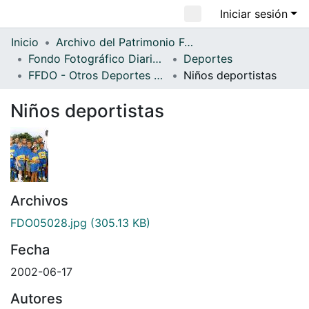
Iniciar sesión
Comunidades
Todo DSpace
Inicio
Archivo del Patrimonio Fotográfico y Fílmico del Valle del Cauca
Fondo Fotográfico Diario Occidente
Deportes
Estadísticas
FFDO - Otros Deportes - Patrimonial
Niños deportistas
Niños deportistas
Archivos
FDO05028.jpg
(305.13 KB)
Fecha