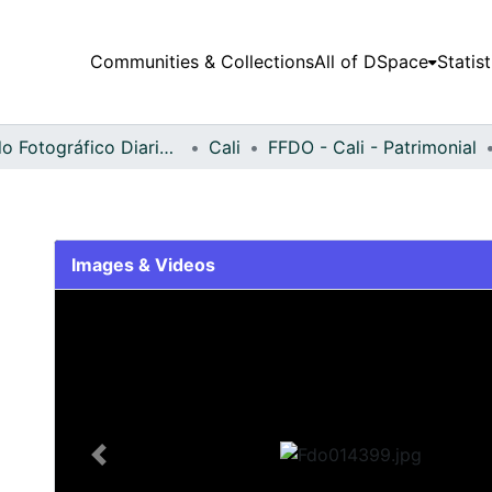
Communities & Collections
All of DSpace
Statist
Fondo Fotográfico Diario Occidente
Cali
FFDO - Cali - Patrimonial
Images & Videos
Slide 1 of 2
Previous