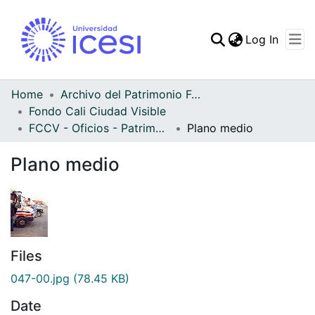
(curren
Log In
Communities & Collec
All of DSpace
Home
Archivo del Patrimonio Fotográfico y Fílmico del Valle del Cauca
Fondo Cali Ciudad Visible
Statistics
FCCV - Oficios - Patrimonial
Plano medio
Plano medio
Files
047-00.jpg
(78.45 KB)
Date