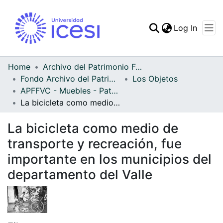
(curren
Log In
Communities & Collec
All of DSpace
Home
Archivo del Patrimonio Fotográfico y Fílmico del Valle del Cauca
Fondo Archivo del Patrimonio Fotográfico y Fílmico del Valle del Cauca
Los Objetos
Statistics
APFFVC - Muebles - Patrimonial
La bicicleta como medio de transporte y recreación, fue importante en los municipios del departamento del Valle
La bicicleta como medio de
transporte y recreación, fue
importante en los municipios del
departamento del Valle