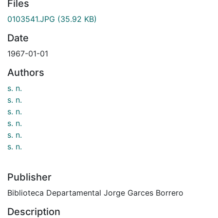
Files
0103541.JPG
(35.92 KB)
Date
1967-01-01
Authors
s. n.
s. n.
s. n.
s. n.
s. n.
s. n.
Publisher
Biblioteca Departamental Jorge Garces Borrero
Description