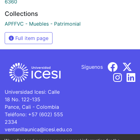
6360
Collections
APFFVC - Muebles - Patrimonial
Full item page
Síguenos
Universidad Icesi: Calle
18 No. 122-135
Pance, Cali - Colombia
Teléfono: +57 (602) 555
2334
ventanillaunica@icesi.edu.co