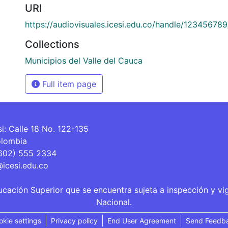
URI
https://audiovisuales.icesi.edu.co/handle/12345678
Collections
Municipios del Valle del Cauca
Full item page
si: Calle 18 No. 122-135
olombia
(602) 555 2334
@icesi.edu.co
ucación Superior que se encuentra sujeta a inspección y vi
Nacional.
okie settings
Privacy policy
End User Agreement
Send Feedb