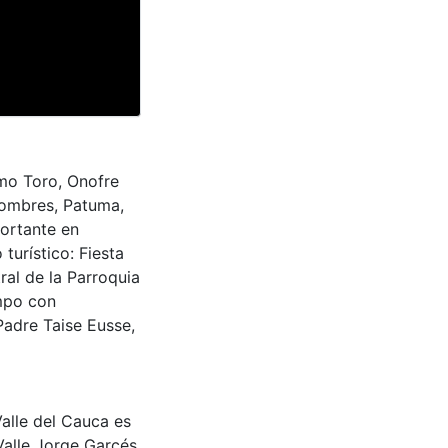
lmo Toro, Onofre
Nombres, Patuma,
portante en
 turístico: Fiesta
ral de la Parroquia
mpo con
Padre Taise Eusse,
Valle del Cauca es
Valle Jorge Garcés