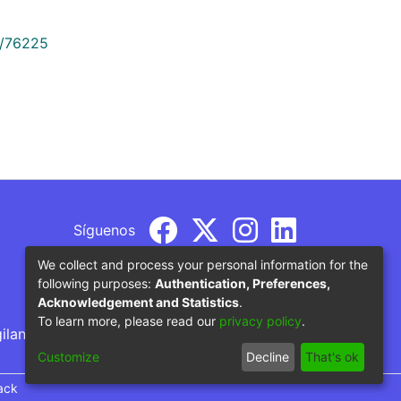
9/76225
Síguenos
We collect and process your personal information for the
following purposes:
Authentication, Preferences,
Acknowledgement and Statistics
.
To learn more, please read our
privacy policy
.
gilancia por parte del Ministerio de Educación
Customize
Decline
That's ok
ack