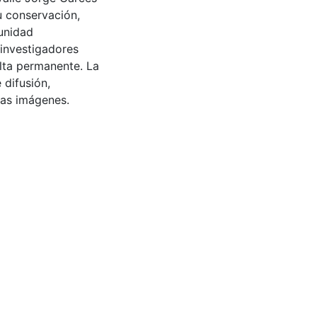
u conservación,
munidad
 investigadores
ulta permanente. La
 difusión,
 las imágenes.