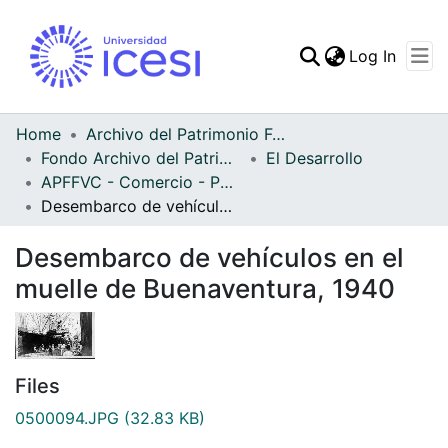
(curren
Log In
Communities & Collec
All of DSpace
Home
Archivo del Patrimonio Fotográfico y Fílmico del Valle del Cauca
Fondo Archivo del Patrimonio Fotográfico y Fílmico del Valle del Cauca
El Desarrollo
Statistics
APFFVC - Comercio - Patrimonial
Desembarco de vehículos en el muelle de Buenaventura, 1940
Desembarco de vehículos en el
muelle de Buenaventura, 1940
Files
0500094.JPG
(32.83 KB)