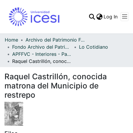
(curren
Log In
Communities & Collec
All of DSpace
Home
Archivo del Patrimonio Fotográfico y Fílmico del Valle del Cauca
Fondo Archivo del Patrimonio Fotográfico y Fílmico del Valle del Cauca
Lo Cotidiano
Statistics
APFFVC - Interiores - Patrimonial
Raquel Castrillón, conocida matrona del Municipio de restrepo
Raquel Castrillón, conocida
matrona del Municipio de
restrepo