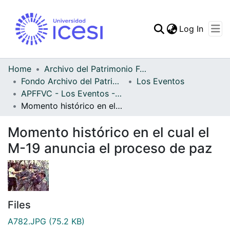
(curren
Log In
Communities & Collec
All of DSpace
Home
Archivo del Patrimonio Fotográfico y Fílmico del Valle del Cauca
Fondo Archivo del Patrimonio Fotográfico y Fílmico del Valle del Cauca
Los Eventos
Statistics
APFFVC - Los Eventos - Patrimonial
Momento histórico en el cual el M-19 anuncia el proceso de paz
Momento histórico en el cual el
M-19 anuncia el proceso de paz
Files
A782.JPG
(75.2 KB)