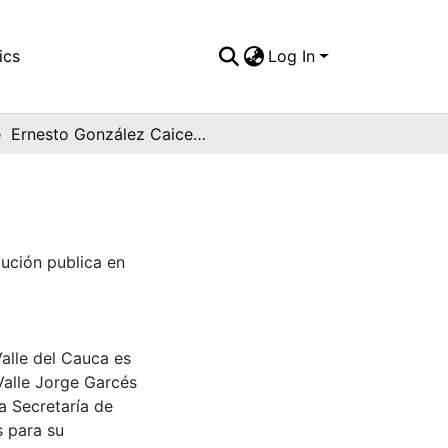
ics
Log In
Ernesto González Caicedo, plaza plubica.
ución publica en
Valle del Cauca es
Valle Jorge Garcés
a Secretaría de
s para su