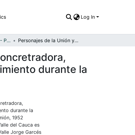
ics
Log In
APFFVC - Personajes - Patrimonial
Personajes de la Unión y la Victoria, Frente a la concretradora, máquina traída desde Cali para la fundición del cimiento durante la construcción del puente Mariano Ospina Pérez
 concretradora,
cimiento durante la
cretradora,
ento durante la
nión, 1952
Valle del Cauca es
Valle Jorge Garcés