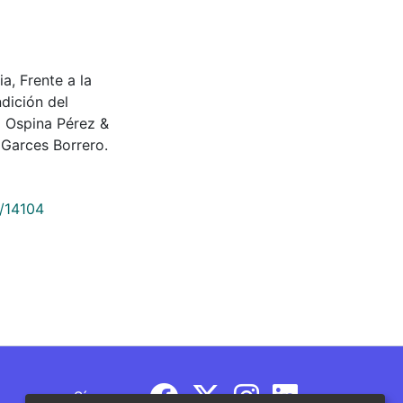
ia, Frente a la
dición del
o Ospina Pérez &
Garces Borrero.
9/14104
Síguenos