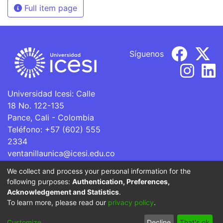
Full item page
Síguenos
Universidad Icesi: Calle
18 No. 122-135
Pance, Cali - Colombia
Teléfono: +57 (602) 555
2334
ventanillaunica@icesi.edu.co
We collect and process your personal information for the
La Universidad Icesi es una Institución de Educación
following purposes:
Authentication, Preferences,
Superior que se encuentra sujeta a inspección y vigilancia
Acknowledgement and Statistics
.
por parte del Ministerio de Educación Nacional.
To learn more, please read our
privacy policy
.
Cookie
Privacy
End User
Send
Customize
Decline
That's ok