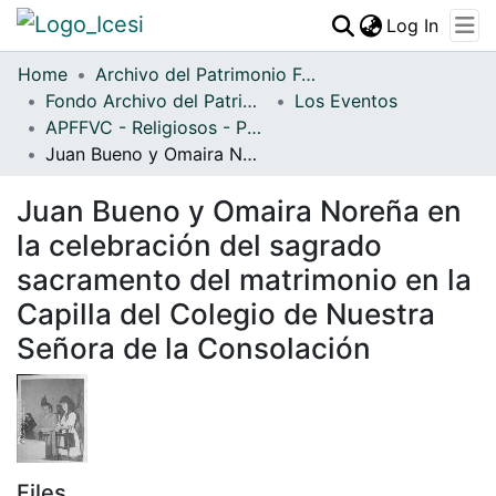
(curren
Log In
Communities & Collections
Home
Archivo del Patrimonio Fotográfico y Fílmico del Valle del Cauca
Fondo Archivo del Patrimonio Fotográfico y Fílmico del Valle del Cauca
All of DSpace
Los Eventos
APFFVC - Religiosos - Patrimonial
Statistics
Juan Bueno y Omaira Noreña en la celebración del sagrado sacramento del matrimonio en la Capilla del Colegio de Nuestra Señora de la Consolación
Juan Bueno y Omaira Noreña en
la celebración del sagrado
sacramento del matrimonio en la
Capilla del Colegio de Nuestra
Señora de la Consolación
Files