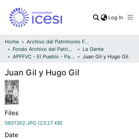
(curren
Log In
Communities & Collec
All of DSpace
Home
Archivo del Patrimonio Fotográfico y Fílmico del Valle del Cauca
Fondo Archivo del Patrimonio Fotográfico y Fílmico del Valle del Cauca
La Gente
Statistics
APFFVC - El Pueblo - Patrimonial
Juan Gil y Hugo Gil
Juan Gil y Hugo Gil
Files
0601302.JPG
(23.27 KB)
Date