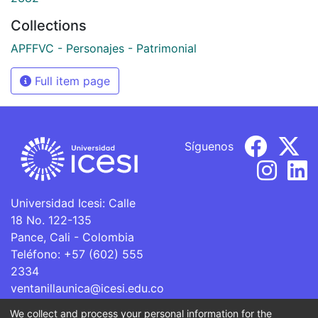
Collections
APFFVC - Personajes - Patrimonial
Full item page
Síguenos
Universidad Icesi: Calle
18 No. 122-135
Pance, Cali - Colombia
Teléfono: +57 (602) 555
2334
ventanillaunica@icesi.edu.co
We collect and process your personal information for the