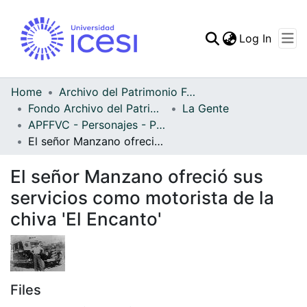
(curren
Log In
Communities & Collec
All of DSpace
Home
Archivo del Patrimonio Fotográfico y Fílmico del Valle del Cauca
Fondo Archivo del Patrimonio Fotográfico y Fílmico del Valle del Cauca
La Gente
Statistics
APFFVC - Personajes - Patrimonial
El señor Manzano ofreció sus servicios como motorista de la chiva 'El Encanto'
El señor Manzano ofreció sus
servicios como motorista de la
chiva 'El Encanto'
Files