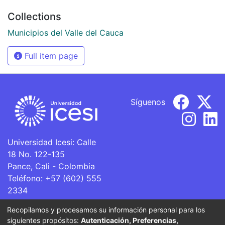
Collections
Municipios del Valle del Cauca
Full item page
Síguenos
Universidad Icesi: Calle
18 No. 122-135
Pance, Cali - Colombia
Teléfono: +57 (602) 555
2334
ventanillaunica@icesi.edu.co
Recopilamos y procesamos su información personal para los
siguientes propósitos:
Autenticación, Preferencias,