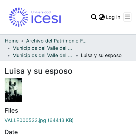
(curren
Log In
Communities & Collec
All of DSpace
Home
Archivo del Patrimonio Fotográfico y Fílmico del Valle del Cauca
Municipios del Valle del Cauca
Statistics
Municipios del Valle del Cauca
Luisa y su esposo
Luisa y su esposo
Files
VALLE000533.jpg
(644.13 KB)
Date