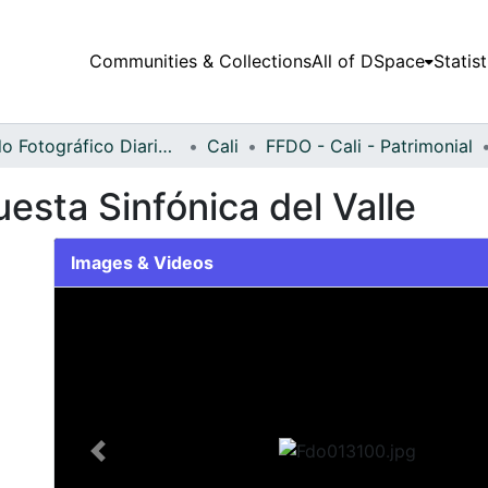
Communities & Collections
All of DSpace
Statist
Fondo Fotográfico Diario Occidente
Cali
FFDO - Cali - Patrimonial
uesta Sinfónica del Valle
Images & Videos
Slide 1 of 1
Previous