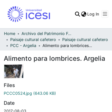
(curren
Log In
Communities & Collec
All of DSpace
Home
Archivo del Patrimonio Fotográfico y Fílmico del Valle del Cauca
Paisaje cultural cafetero
Paisaje cultural cafetero
Statistics
PCC - Argelia
Alimento para lombrices. Argelia
Alimento para lombrices. Argelia
Files
PCCC0524.jpg
(643.06 KB)
Date
2017-08-03