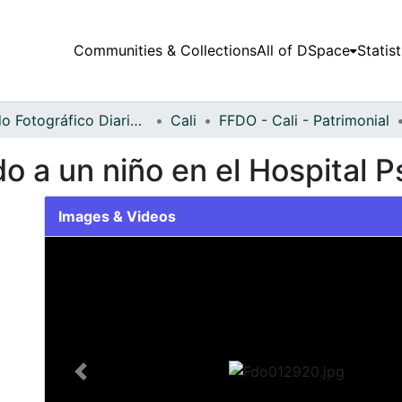
Communities & Collections
All of DSpace
Statist
Fondo Fotográfico Diario Occidente
Cali
FFDO - Cali - Patrimonial
 a un niño en el Hospital Ps
Images & Videos
Slide 1 of 2
Previous