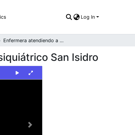
ics
Log In
Enfermera atendiendo a un niño en el Hospital Psiquiátrico San Isidro
iquiátrico San Isidro
Next