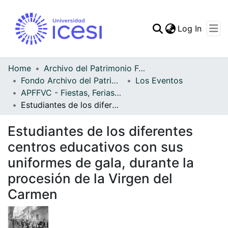
(curren
Log In
Communities & Collec
All of DSpace
Home
Archivo del Patrimonio Fotográfico y Fílmico del Valle del Cauca
Fondo Archivo del Patrimonio Fotográfico y Fílmico del Valle del Cauca
Los Eventos
Statistics
APFFVC - Fiestas, Ferias y Carnavales - Patrimonial
Estudiantes de los diferentes centros educativos con sus uniformes de gala, durante la procesión de la Virgen del Carmen
Estudiantes de los diferentes
centros educativos con sus
uniformes de gala, durante la
procesión de la Virgen del
Carmen