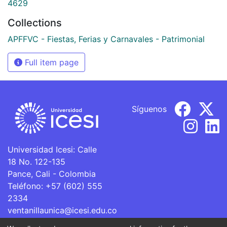
4629
Collections
APFFVC - Fiestas, Ferias y Carnavales - Patrimonial
Full item page
Síguenos
Universidad Icesi: Calle
18 No. 122-135
Pance, Cali - Colombia
Teléfono: +57 (602) 555
2334
ventanillaunica@icesi.edu.co