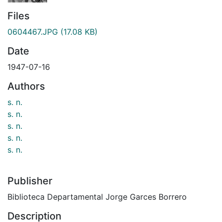
Files
0604467.JPG
(17.08 KB)
Date
1947-07-16
Authors
s. n.
s. n.
s. n.
s. n.
s. n.
Publisher
Biblioteca Departamental Jorge Garces Borrero
Description