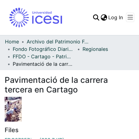
(curren
Log In
Communities & Collec
All of DSpace
Home
Archivo del Patrimonio Fotográfico y Fílmico del Valle del Cauca
Fondo Fotográfico Diario Occidente
Regionales
Statistics
FFDO - Cartago - Patrimonial
Pavimentació de la carrera tercera en Cartago
Pavimentació de la carrera
tercera en Cartago
Files