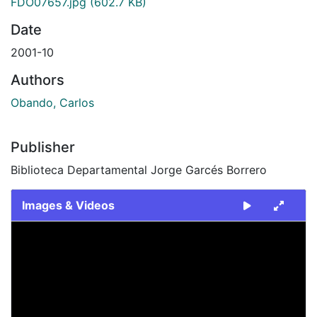
FDO07657.jpg
(602.7 KB)
Date
2001-10
Authors
Obando, Carlos
Publisher
Biblioteca Departamental Jorge Garcés Borrero
Images & Videos
Slide 1 of 1