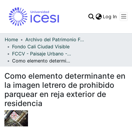
(curren
Log In
Communities & Collec
All of DSpace
Home
Archivo del Patrimonio Fotográfico y Fílmico del Valle del Cauca
Fondo Cali Ciudad Visible
Statistics
FCCV - Paisaje Urbano - Patrimonial
Como elemento determinante en la imagen letrero de prohibido parquear en reja exterior de residencia
Como elemento determinante en
la imagen letrero de prohibido
parquear en reja exterior de
residencia