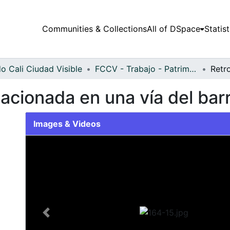
Communities & Collections
All of DSpace
Statist
o Cali Ciudad Visible
FCCV - Trabajo - Patrimonial
cionada en una vía del barr
Images & Videos
Slide 1 of 1
Previous