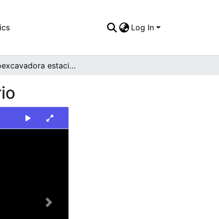
ics
Log In
Retroexcavadora estacionada en una vía del barrio
io
Next