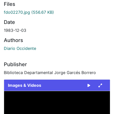
Files
fdo02270.jpg
(556.67 KB)
Date
1983-12-03
Authors
Diario Occidente
Publisher
Biblioteca Departamental Jorge Garcés Borrero
Images & Videos
Slide 1 of 1