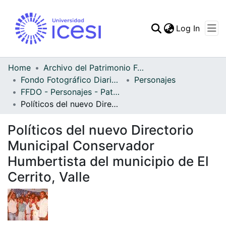
(curren
Log In
Communities & Collec
All of DSpace
Home
Archivo del Patrimonio Fotográfico y Fílmico del Valle del Cauca
Fondo Fotográfico Diario Occidente
Personajes
Statistics
FFDO - Personajes - Patrimonial
Políticos del nuevo Directorio Municipal Conservador Humbertista del municipio de El Cerrito, Valle
Políticos del nuevo Directorio
Municipal Conservador
Humbertista del municipio de El
Cerrito, Valle