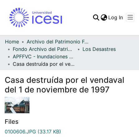
(curren
Log In
Communities & Collec
All of DSpace
Home
Archivo del Patrimonio Fotográfico y Fílmico del Valle del Cauca
Fondo Archivo del Patrimonio Fotográfico y Fílmico del Valle del Cauca
Los Desastres
Statistics
APFFVC - Inundaciones - Patrimonial
Casa destruída por el vendaval del 1 de noviembre de 1997
Casa destruída por el vendaval
del 1 de noviembre de 1997
Files
0100606.JPG
(33.17 KB)